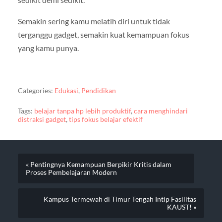
Semakin sering kamu melatih diri untuk tidak
terganggu gadget, semakin kuat kemampuan fokus
yang kamu punya.
Categories:
Edukasi
,
Pendidikan
Tags:
belajar tanpa hp lebih produktif
,
cara menghindari
distraksi gadget
,
tips fokus belajar efektif
« Pentingnya Kemampuan Berpikir Kritis dalam
Proses Pembelajaran Modern
Kampus Termewah di Timur Tengah Intip Fasilitas
KAUST! »