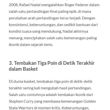
2008, Rafael Nadal mengalahkan Roger Federer dalam
salah satu pertandingan final paling epik, di mana
perubahan arah pertandingan terus terjadi. Dengan
konsistensi, keberuntungan, dan sedikit bantuan dari
kondisi cuaca yang mendukung, Nadal akhirnya
menang, menciptakan salah satu kemenangan paling
ikonik dalam sejarah tenis.
3. Tembakan Tiga Poin di Detik Terakhir
dalam Basket
Di dunia basket, tembakan tiga poin di detik-detik
terakhir sering kali mengubah hasil pertandingan.
Salah satu contohnya adalah tembakan ikonik dari
Stephen Curry yang membawa kemenangan Golden
State Warriors di momen kritis. Keberuntungan,