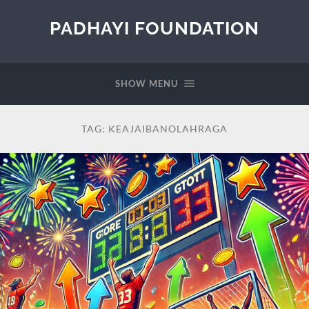
PADHAYI FOUNDATION
SHOW MENU
TAG:
KEAJAIBANOLAHRAGA