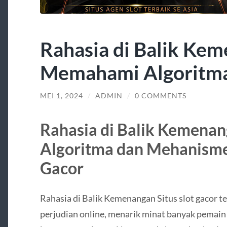
Rahasia di Balik Ke
Memahami Algoritm
MEI 1, 2024
/
ADMIN
/
0 COMMENTS
Rahasia di Balik Kemen
Algoritma dan Mehanisme d
Gacor
Rahasia di Balik Kemenangan Situs slot gacor te
perjudian online, menarik minat banyak pemain