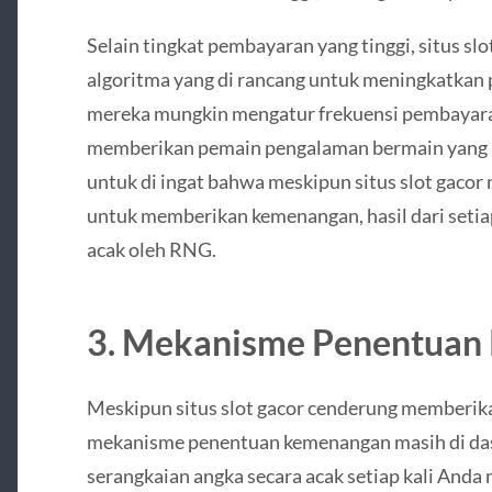
Selain tingkat pembayaran yang tinggi, situs s
algoritma yang di rancang untuk meningkatkan
mereka mungkin mengatur frekuensi pembayaran 
memberikan pemain pengalaman bermain yang 
untuk di ingat bahwa meskipun situs slot gaco
untuk memberikan kemenangan, hasil dari setia
acak oleh RNG.
3.
Mekanisme Penentuan
Meskipun situs slot gacor cenderung memberika
mekanisme penentuan kemenangan masih di da
serangkaian angka secara acak setiap kali Anda 