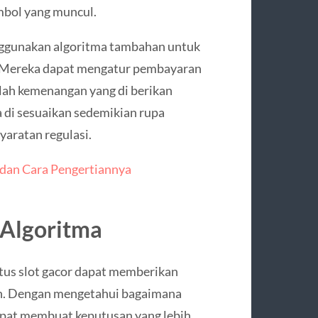
mbol yang muncul.
nggunakan algoritma tambahan untuk
. Mereka dapat mengatur pembayaran
mlah kemenangan yang di berikan
 di sesuaikan sedemikian rupa
yaratan regulasi.
k dan Cara Pengertiannya
Algoritma
tus slot gacor dapat memberikan
n. Dengan mengetahui bagaimana
dapat membuat keputusan yang lebih