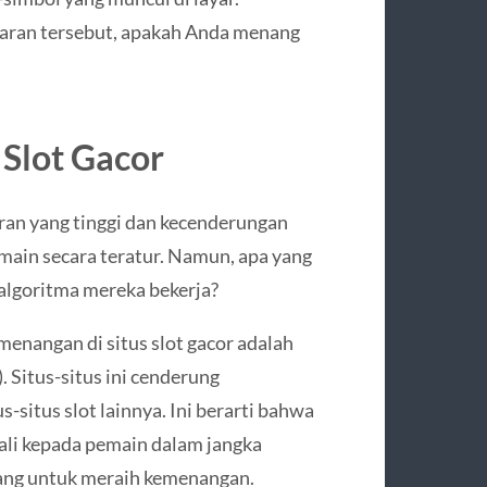
taran tersebut, apakah Anda menang
 Slot Gacor
aran yang tinggi dan kecenderungan
ain secara teratur. Namun, apa yang
 algoritma mereka bekerja?
enangan di situs slot gacor adalah
 Situs-situs ini cenderung
-situs slot lainnya. Ini berarti bahwa
ali kepada pemain dalam jangka
uang untuk meraih kemenangan.