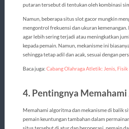
putaran tersebut di tentukan oleh kombinasi si
Namun, beberapa situs slot gacor mungkin me
mengontrol frekuensi dan ukuran kemenangan
agar lebih sering terjadi atau meningkatkan ju
kepada pemain. Namun, mekanisme ini biasanya
sehingga tetap adil dan acak, sesuai dengan pers
Baca juga:
Cabang Olahraga Atletik: Jenis, Fisi
4.
Pentingnya Memahami 
Memahami algoritma dan mekanisme di balik si
pemain keuntungan tambahan dalam permaina
situs tersebut di atur dan beroperasi, pemain 