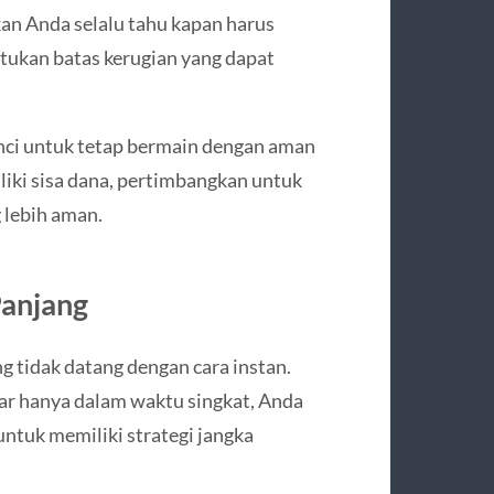
an Anda selalu tahu kapan harus
ntukan batas kerugian yang dapat
nci untuk tetap bermain dengan aman
iki sisa dana, pertimbangkan untuk
 lebih aman.
Panjang
 tidak datang dengan cara instan.
ar hanya dalam waktu singkat, Anda
untuk memiliki strategi jangka