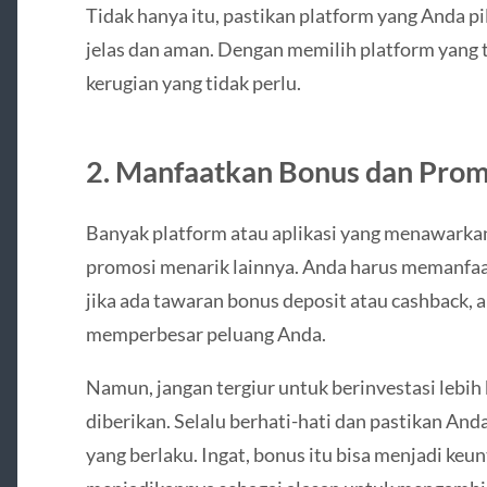
Tidak hanya itu, pastikan platform yang Anda p
jelas dan aman. Dengan memilih platform yang 
kerugian yang tidak perlu.
2. Manfaatkan Bonus dan Prom
Banyak platform atau aplikasi yang menawarka
promosi menarik lainnya. Anda harus memanfaa
jika ada tawaran bonus deposit atau cashback, 
memperbesar peluang Anda.
Namun, jangan tergiur untuk berinvestasi lebi
diberikan. Selalu berhati-hati dan pastikan A
yang berlaku. Ingat, bonus itu bisa menjadi ke