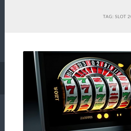
TAG:
SLOT 2