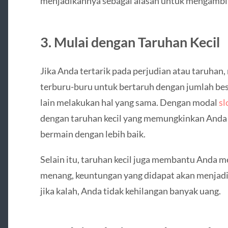
menjadikannya sebagai alasan untuk mengambil r
3. Mulai dengan Taruhan Kecil
Jika Anda tertarik pada perjudian atau taruhan,
terburu-buru untuk bertaruh dengan jumlah bes
lain melakukan hal yang sama. Dengan modal
sl
dengan taruhan kecil yang memungkinkan Anda
bermain dengan lebih baik.
Selain itu, taruhan kecil juga membantu Anda m
menang, keuntungan yang didapat akan menjadi
jika kalah, Anda tidak kehilangan banyak uang.