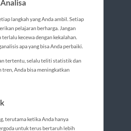
 Analisa
etiap langkah yang Anda ambil. Setiap
ikan pelajaran berharga. Jangan
 terlalu kecewa dengan kekalahan.
analisis apa yang bisa Anda perbaiki.
tertentu, selalu teliti statistik dan
 tren, Anda bisa meningkatkan
ak
g, terutama ketika Anda hanya
rgoda untuk terus bertaruh lebih