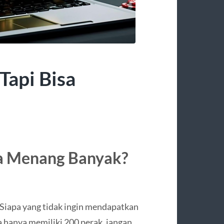
Tapi Bisa
sa Menang Banyak?
Siapa yang tidak ingin mendapatkan
 hanya memiliki 200 perak, jangan