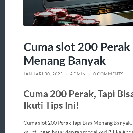
Cuma slot 200 Perak 
Menang Banyak
JANUARI 30, 2025
/
ADMIN
/
0 COMMENTS
Cuma 200 Perak, Tapi Bi
Ikuti Tips Ini!
Cuma slot 200 Perak Tapi Bisa Menang Banyak. 
keuntungan besar dengan modal kecil? Jika Anda