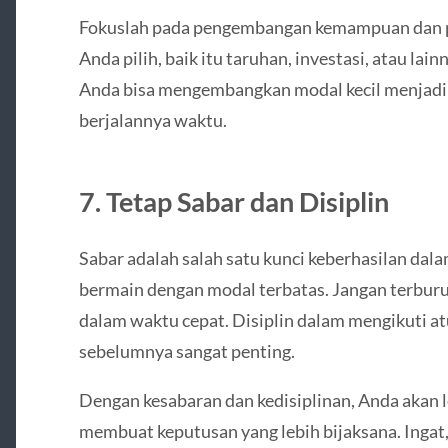
Fokuslah pada pengembangan kemampuan dan p
Anda pilih, baik itu taruhan, investasi, atau la
Anda bisa mengembangkan modal kecil menjadi s
berjalannya waktu.
7. Tetap Sabar dan Disiplin
Sabar adalah salah satu kunci keberhasilan dal
bermain dengan modal terbatas. Jangan terbur
dalam waktu cepat. Disiplin dalam mengikuti a
sebelumnya sangat penting.
Dengan kesabaran dan kedisiplinan, Anda akan 
membuat keputusan yang lebih bijaksana. Ingat,