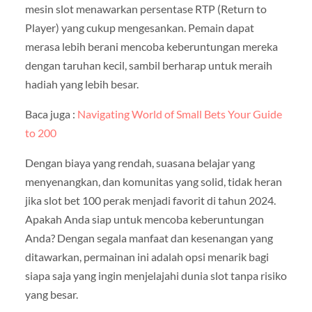
mesin slot menawarkan persentase RTP (Return to
Player) yang cukup mengesankan. Pemain dapat
merasa lebih berani mencoba keberuntungan mereka
dengan taruhan kecil, sambil berharap untuk meraih
hadiah yang lebih besar.
Baca juga :
Navigating World of Small Bets Your Guide
to 200
Dengan biaya yang rendah, suasana belajar yang
menyenangkan, dan komunitas yang solid, tidak heran
jika slot bet 100 perak menjadi favorit di tahun 2024.
Apakah Anda siap untuk mencoba keberuntungan
Anda? Dengan segala manfaat dan kesenangan yang
ditawarkan, permainan ini adalah opsi menarik bagi
siapa saja yang ingin menjelajahi dunia slot tanpa risiko
yang besar.