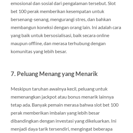
emosional dan sosial dari pengalaman tersebut. Slot
bet 100 perak memberikan kesempatan untuk
bersenang-senang, mengurangi stres, dan bahkan
membangun koneksi dengan orang lain. Ini adalah cara
yang baik untuk bersosialisasi, baik secara online
maupun offline, dan merasa terhubung dengan
komunitas yang lebih besar.
7. Peluang Menang yang Menarik
Meskipun taruhan awalnya kecil, peluang untuk
memenangkan jackpot atau bonus menarik lainnya
tetap ada. Banyak pemain merasa bahwa slot bet 100
perak memberikan imbalan yang lebih besar
dibandingkan dengan investasi yang dikeluarkan. Ini
menjadi daya tarik tersendiri, mengingat beberapa