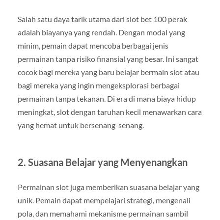
Salah satu daya tarik utama dari slot bet 100 perak
adalah biayanya yang rendah. Dengan modal yang
minim, pemain dapat mencoba berbagai jenis
permainan tanpa risiko finansial yang besar. Ini sangat
cocok bagi mereka yang baru belajar bermain slot atau
bagi mereka yang ingin mengeksplorasi berbagai
permainan tanpa tekanan. Di era di mana biaya hidup
meningkat, slot dengan taruhan kecil menawarkan cara
yang hemat untuk bersenang-senang.
2. Suasana Belajar yang Menyenangkan
Permainan slot juga memberikan suasana belajar yang
unik. Pemain dapat mempelajari strategi, mengenali
pola, dan memahami mekanisme permainan sambil