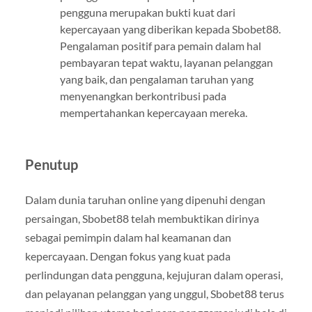
pengguna merupakan bukti kuat dari
kepercayaan yang diberikan kepada Sbobet88.
Pengalaman positif para pemain dalam hal
pembayaran tepat waktu, layanan pelanggan
yang baik, dan pengalaman taruhan yang
menyenangkan berkontribusi pada
mempertahankan kepercayaan mereka.
Penutup
Dalam dunia taruhan online yang dipenuhi dengan
persaingan, Sbobet88 telah membuktikan dirinya
sebagai pemimpin dalam hal keamanan dan
kepercayaan. Dengan fokus yang kuat pada
perlindungan data pengguna, kejujuran dalam operasi,
dan pelayanan pelanggan yang unggul, Sbobet88 terus