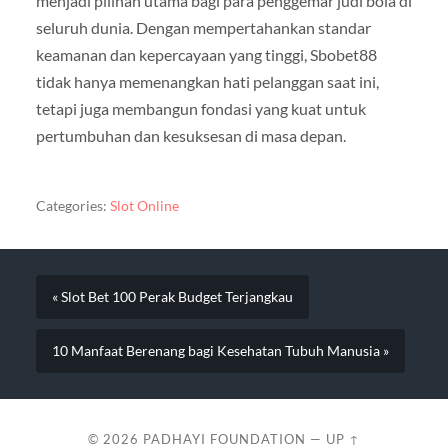
menjadi pilihan utama bagi para penggemar judi bola di
seluruh dunia. Dengan mempertahankan standar
keamanan dan kepercayaan yang tinggi, Sbobet88
tidak hanya memenangkan hati pelanggan saat ini,
tetapi juga membangun fondasi yang kuat untuk
pertumbuhan dan kesuksesan di masa depan.
Categories:
Slot Online
« Slot Bet 100 Perak Budget Terjangkau
10 Manfaat Berenang bagi Kesehatan Tubuh Manusia »
© 2026
PADHAYI FOUNDATION
—
UP ↑