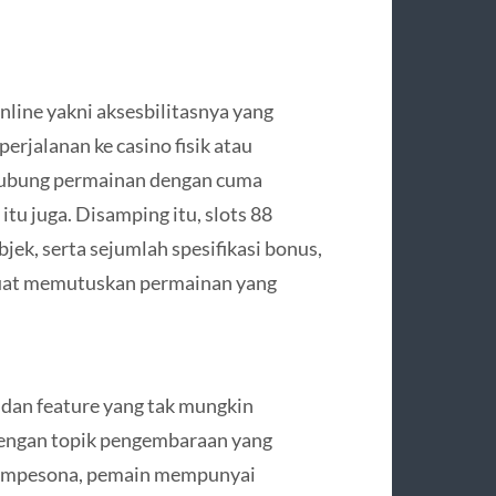
nline yakni aksesbilitasnya yang
erjalanan ke casino fisik atau
rhubung permainan dengan cuma
tu juga. Disamping itu, slots 88
jek, serta sejumlah spesifikasi bonus,
buat memutuskan permainan yang
 dan feature yang tak mungkin
s dengan topik pengembaraan yang
mempesona, pemain mempunyai