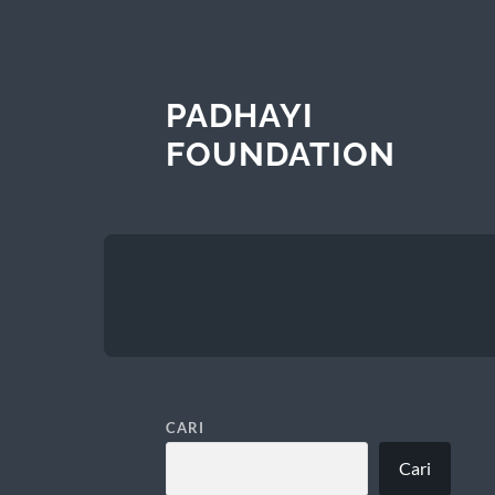
PADHAYI
FOUNDATION
CARI
Cari