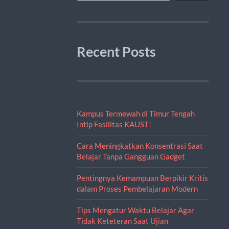
Recent Posts
Kampus Termewah di Timur Tengah
Intip Fasilitas KAUST!
Cara Meningkatkan Konsentrasi Saat
Belajar Tanpa Gangguan Gadget
Pentingnya Kemampuan Berpikir Kritis
dalam Proses Pembelajaran Modern
Tips Mengatur Waktu Belajar Agar
Tidak Keteteran Saat Ujian