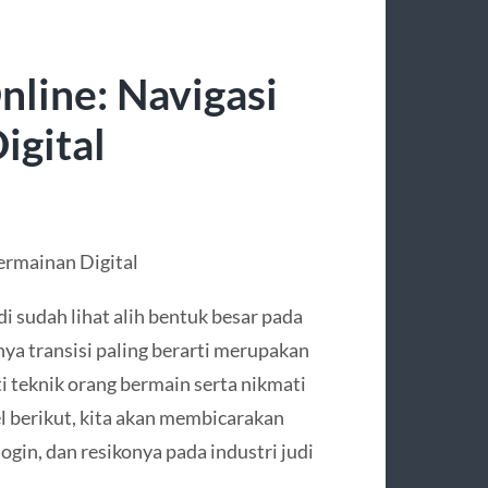
nline: Navigasi
igital
ermainan Digital
di sudah lihat alih bentuk besar pada
nya transisi paling berarti merupakan
i teknik orang bermain serta nikmati
l berikut, kita akan membicarakan
login, dan resikonya pada industri judi